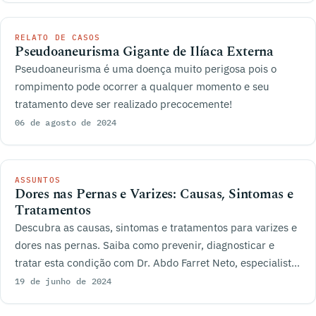
RELATO DE CASOS
Pseudoaneurisma Gigante de Ilíaca Externa
Pseudoaneurisma é uma doença muito perigosa pois o
rompimento pode ocorrer a qualquer momento e seu
tratamento deve ser realizado precocemente!
06 de agosto de 2024
ASSUNTOS
Dores nas Pernas e Varizes: Causas, Sintomas e
Tratamentos
Descubra as causas, sintomas e tratamentos para varizes e
dores nas pernas. Saiba como prevenir, diagnosticar e
tratar esta condição com Dr. Abdo Farret Neto, especialista
em Angiologia e Cirurgia Vascular. Agende sua consulta e
19 de junho de 2024
melhore sua qualidade de vida