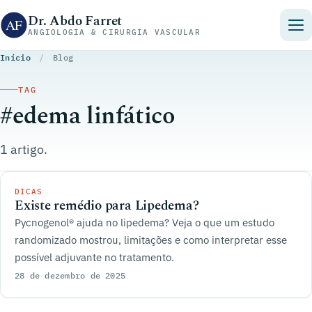
Pular para o conteúdo
Dr. Abdo Farret
ANGIOLOGIA & CIRURGIA VASCULAR
Início
/
Blog
TAG
#edema linfático
1 artigo.
DICAS
Existe remédio para Lipedema?
Pycnogenol® ajuda no lipedema? Veja o que um estudo
randomizado mostrou, limitações e como interpretar esse
possível adjuvante no tratamento.
28 de dezembro de 2025