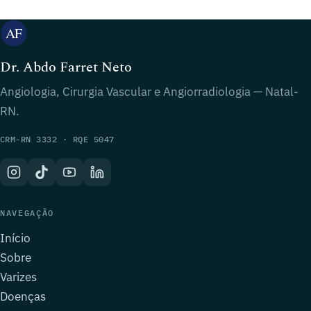
Dr. Abdo Farret Neto
Angiologia, Cirurgia Vascular e Angiorradiologia — Natal-
RN.
CRM-RN 3332 · RQE 5047
NAVEGAÇÃO
Início
Sobre
Varizes
Doenças