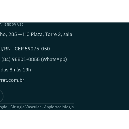
A ENDOVASC
lho, 285 — HC Plaza, Torre 2, sala
al/RN · CEP 59075-050
· (84) 98801-0855 (WhatsApp)
 das 8h às 19h
ret.com.br
ogia · Cirurgia Vascular · Angiorradiologia