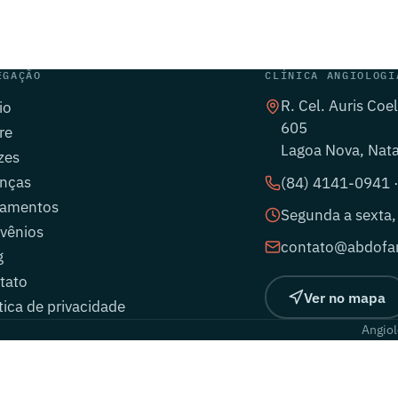
EGAÇÃO
CLÍNICA ANGIOLOGI
R. Cel. Auris Coe
io
605
re
Lagoa Nova, Nat
zes
nças
(84) 4141-0941 
tamentos
Segunda a sexta,
vênios
contato@abdofar
g
tato
Ver no mapa
tica de privacidade
Angiol