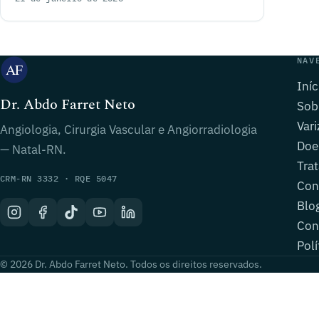
NAV
Iníc
Dr. Abdo Farret Neto
Sob
Vari
Angiologia, Cirurgia Vascular e Angiorradiologia
Doe
— Natal-RN.
Tra
CRM-RN 3332 · RQE 5047
Con
Blo
Con
Polí
© 2026 Dr. Abdo Farret Neto. Todos os direitos reservados.