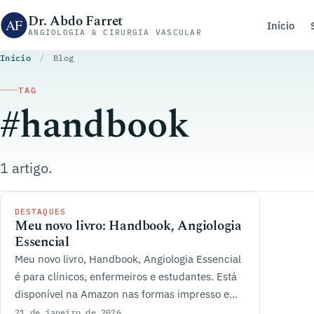
Pular para o conteúdo
Dr. Abdo Farret
Início
ANGIOLOGIA & CIRURGIA VASCULAR
Início
/
Blog
TAG
#handbook
1 artigo.
DESTAQUES
Meu novo livro: Handbook, Angiologia
Essencial
Meu novo livro, Handbook, Angiologia Essencial
é para clínicos, enfermeiros e estudantes. Está
disponível na Amazon nas formas impresso e
Kindle.
21 de janeiro de 2026