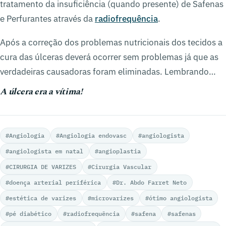
tratamento da insuficiência (quando presente) de Safenas
e Perfurantes através da
radiofrequência
.
Após a correção dos problemas nutricionais dos tecidos a
cura das úlceras deverá ocorrer sem problemas já que as
verdadeiras causadoras foram eliminadas. Lembrando…
A úlcera era a vítima!
#Angiologia
#Angiologia endovasc
#angiologista
#angiologista em natal
#angioplastia
#CIRURGIA DE VARIZES
#Cirurgia Vascular
#doença arterial periférica
#Dr. Abdo Farret Neto
#estética de varizes
#microvarizes
#ótimo angiologista
#pé diabético
#radiofrequência
#safena
#safenas