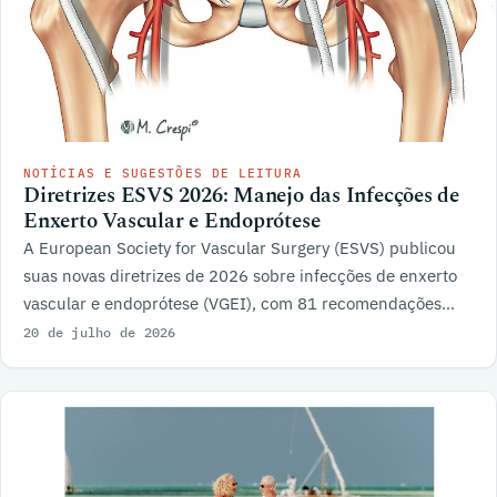
NOTÍCIAS E SUGESTÕES DE LEITURA
Diretrizes ESVS 2026: Manejo das Infecções de
Enxerto Vascular e Endoprótese
A European Society for Vascular Surgery (ESVS) publicou
suas novas diretrizes de 2026 sobre infecções de enxerto
vascular e endoprótese (VGEI), com 81 recomendações
sobre diagnóstico, tratamento e acompanhamento.
20 de julho de 2026