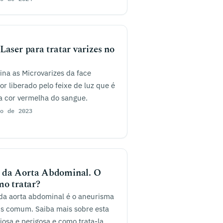
Laser para tratar varizes no
na as Microvarizes da face
or liberado pelo feixe de luz que é
a cor vermelha do sangue.
ro de 2023
 da Aorta Abdominal. O
mo tratar?
da aorta abdominal é o aneurisma
is comum. Saiba mais sobre esta
iosa e perigosa e como trata-la.