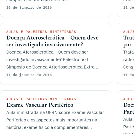
16 de janeiro de 2016
11 de
AULAS E PALESTRAS MINISTRADAS
AULA
Doença Aterosclerótica – Quem deve
Trat
ser investigado invasivamente?
por 
Doença Aterosclerótica - Quem deve ser
Trata
investigado invasivamente? Palestra no I
radio
Simpósio de Doença Arteriosclerótica Extra
Congr
Cardíaca.
11 de janeiro de 2016
11 de
AULAS E PALESTRAS MINISTRADAS
AULA
Exame Vascular Periférico
Doen
Part
Aula ministrada na UFRN sobre Exame Vascular
Aula 
Periférico e os aspectos mais importantes na
Parte
história, exame físico e complementares...