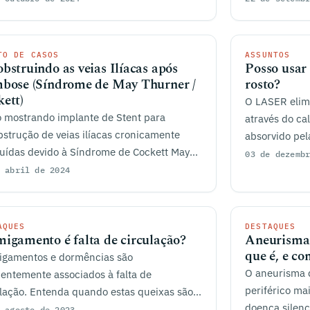
TO DE CASOS
ASSUNTOS
bstruindo as veias Ilíacas após
Posso usar 
mbose (Síndrome de May Thurner /
rosto?
ett)
O LASER elimi
 mostrando implante de Stent para
através do cal
strução de veias ilíacas cronicamente
absorvido pel
uídas devido à Síndrome de Cockett May
03 de dezemb
ner.
 abril de 2024
AQUES
DESTAQUES
igamento é falta de circulação?
Aneurisma
que é, e co
igamentos e dormências são
O aneurisma 
entemente associados à falta de
periférico ma
lação. Entenda quando estas queixas são
doença silenc
o problemas problemas circulatórios.
 agosto de 2023