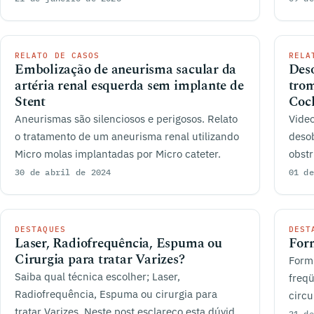
RELATO DE CASOS
RELA
Embolização de aneurisma sacular da
Deso
artéria renal esquerda sem implante de
tro
Stent
Cock
Aneurismas são silenciosos e perigosos. Relato
Video
o tratamento de um aneurisma renal utilizando
desob
Micro molas implantadas por Micro cateter.
obstr
Thur
30 de abril de 2024
01 de
DESTAQUES
DEST
Laser, Radiofrequência, Espuma ou
Form
Cirurgia para tratar Varizes?
Form
Saiba qual técnica escolher; Laser,
freqü
Radiofrequência, Espuma ou cirurgia para
circu
tratar Varizes. Neste post esclareço esta dúvida
mesm
21 de