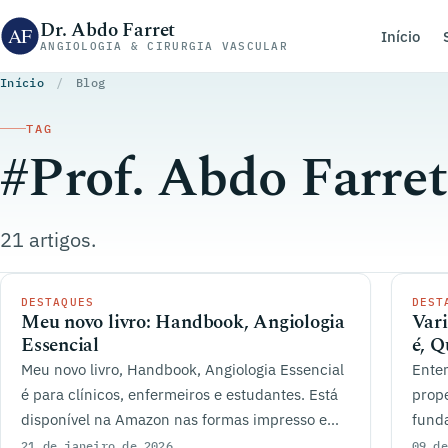
Pular para o conteúdo
Dr. Abdo Farret
Início
ANGIOLOGIA & CIRURGIA VASCULAR
Início
/
Blog
TAG
#Prof. Abdo Farre
21 artigos.
DESTAQUES
DEST
Meu novo livro: Handbook, Angiologia
Vari
Essencial
é, 
Meu novo livro, Handbook, Angiologia Essencial
Enten
é para clínicos, enfermeiros e estudantes. Está
prope
disponível na Amazon nas formas impresso e
funda
Kindle.
garan
21 de janeiro de 2026
09 de