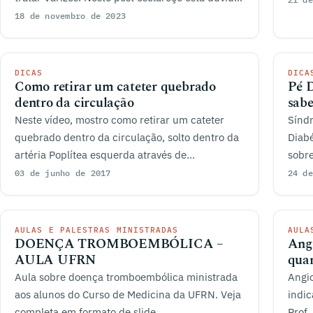
frequente.
18 de novembro de 2023
DICAS
DICA
Como retirar um cateter quebrado
Pé D
dentro da circulação
sabe
Neste vídeo, mostro como retirar um cateter
Síndr
quebrado dentro da circulação, solto dentro da
Diabé
artéria Poplítea esquerda através de
sobre
cateterismo...
03 de junho de 2017
24 de
AULAS E PALESTRAS MINISTRADAS
AULA
DOENÇA TROMBOEMBÓLICA –
Angi
AULA UFRN
quan
Aula sobre doença tromboembólica ministrada
Angio
aos alunos do Curso de Medicina da UFRN. Veja
indic
completa em formato de slide.
Prof.