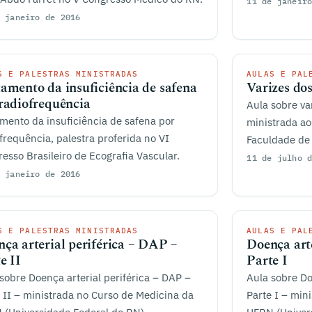
11 de janeir
 janeiro de 2016
S E PALESTRAS MINISTRADAS
AULAS E PAL
amento da insuficiência de safena
Varizes do
radiofrequência
Aula sobre va
mento da insuficiência de safena por
ministrada a
frequência, palestra proferida no VI
Faculdade de
esso Brasileiro de Ecografia Vascular.
11 de julho 
 janeiro de 2016
S E PALESTRAS MINISTRADAS
AULAS E PAL
ça arterial periférica – DAP –
Doença art
e II
Parte I
sobre Doença arterial periférica – DAP –
Aula sobre Do
 II – ministrada no Curso de Medicina da
Parte I – min