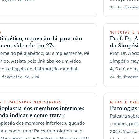
30 de dezemb
S
NOTÍCIAS E 
iabético, o que não dá para não
Prof. Dr. 
r em vídeo de 1m 27s.
do Simpósi
ome do pé diabético, ou simplesmente, Pé
Prof. Dr. Abd
tico. Assista pelo link abaixo um vídeo
Simpósio Mayo
 este flagelo de distribuição mundial.
4, 5 e 6 de m
 fevereiro de 2016
24 de fevere
S E PALESTRAS MINISTRADAS
AULAS E PAL
oplastia dos membros inferiores
Patologias
do indicar e como tratar
Palestra sobr
plastia dos membros inferiores, quando
comuns, profe
ar e como tratar.Palestra proferida pelo
2013.Acesse o
 Abdo Farret no V Congresso Médico do RN.