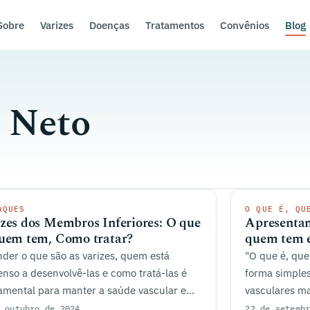
Sobre
Varizes
Doenças
Tratamentos
Convênios
Blog
t Neto
AQUES
O QUE É, QU
zes dos Membros Inferiores: O que
Apresentan
Quem tem, Como tratar?
quem tem e
der o que são as varizes, quem está
"O que é, que
nso a desenvolvê-las e como tratá-las é
forma simples
mental para manter a saúde vascular e
vasculares m
tir qualidade de vida.
de pessoas.
 outubro de 2024
22 de setemb