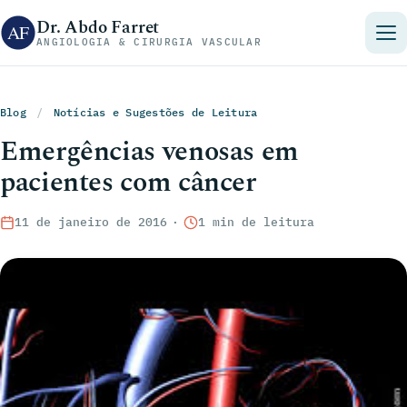
Pular para o conteúdo
Dr. Abdo Farret
ANGIOLOGIA & CIRURGIA VASCULAR
Blog
/
Notícias e Sugestões de Leitura
Emergências venosas em
pacientes com câncer
11 de janeiro de 2016
·
1 min de leitura