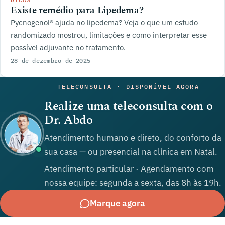
DICAS
Existe remédio para Lipedema?
Pycnogenol® ajuda no lipedema? Veja o que um estudo
randomizado mostrou, limitações e como interpretar esse
possível adjuvante no tratamento.
28 de dezembro de 2025
TELECONSULTA · DISPONÍVEL AGORA
Realize uma teleconsulta com o
Dr. Abdo
Atendimento humano e direto, do conforto da
sua casa — ou presencial na clínica em Natal.
Atendimento particular · Agendamento com
nossa equipe: segunda a sexta, das 8h às 19h.
Marque agora