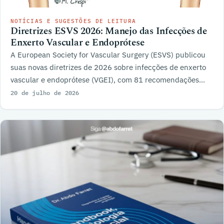
NOTÍCIAS E SUGESTÕES DE LEITURA
Diretrizes ESVS 2026: Manejo das Infecções de
Enxerto Vascular e Endoprótese
A European Society for Vascular Surgery (ESVS) publicou
suas novas diretrizes de 2026 sobre infecções de enxerto
vascular e endoprótese (VGEI), com 81 recomendações
sobre diagnóstico, tratamento e acompanhamento.
20 de julho de 2026