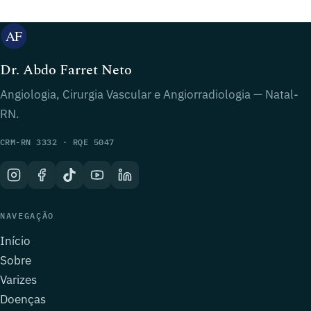
Dr. Abdo Farret Neto
Angiologia, Cirurgia Vascular e Angiorradiologia — Natal-
RN.
CRM-RN 3332 · RQE 5047
NAVEGAÇÃO
Início
Sobre
Varizes
Doenças