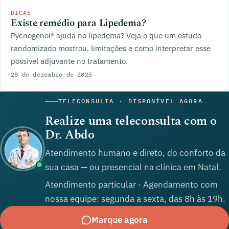
DICAS
Existe remédio para Lipedema?
Pycnogenol® ajuda no lipedema? Veja o que um estudo
randomizado mostrou, limitações e como interpretar esse
possível adjuvante no tratamento.
28 de dezembro de 2025
TELECONSULTA · DISPONÍVEL AGORA
Realize uma teleconsulta com o
Dr. Abdo
Atendimento humano e direto, do conforto da
sua casa — ou presencial na clínica em Natal.
Atendimento particular · Agendamento com
nossa equipe: segunda a sexta, das 8h às 19h.
Marque agora