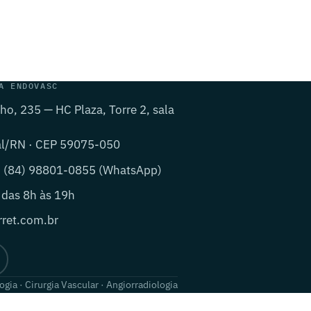
A ENDOVASC
lho, 235 — HC Plaza, Torre 2, sala
al/RN · CEP 59075-050
· (84) 98801-0855 (WhatsApp)
 das 8h às 19h
ret.com.br
ogia · Cirurgia Vascular · Angiorradiologia