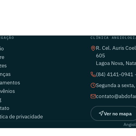
EGAÇÃO
CLÍNICA ANGIOLOGI
R. Cel. Auris Coe
io
605
re
Lagoa Nova, Nat
zes
nças
(84) 4141-0941 
tamentos
Segunda a sexta,
vênios
contato@abdofar
g
tato
Ver no mapa
tica de privacidade
Angiol