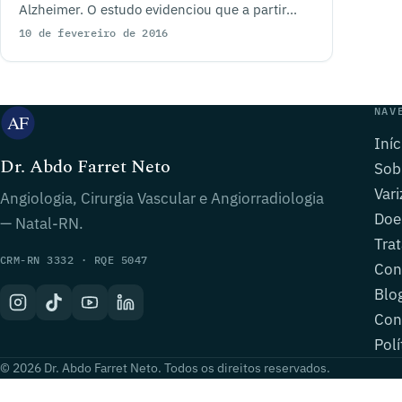
Alzheimer. O estudo evidenciou que a partir...
10 de fevereiro de 2016
NAV
Iníc
Dr. Abdo Farret Neto
Sob
Vari
Angiologia, Cirurgia Vascular e Angiorradiologia
Doe
— Natal-RN.
Tra
CRM-RN 3332 · RQE 5047
Con
Blo
Con
Polí
© 2026 Dr. Abdo Farret Neto. Todos os direitos reservados.