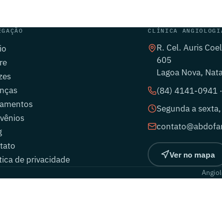
EGAÇÃO
CLÍNICA ANGIOLOGI
R. Cel. Auris Coe
io
605
re
Lagoa Nova, Nat
zes
nças
(84) 4141-0941 
tamentos
Segunda a sexta,
vênios
contato@abdofar
g
tato
Ver no mapa
tica de privacidade
Angiol