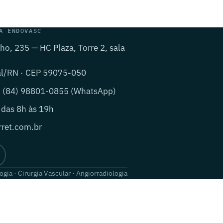
A ENDOVASC
lho, 235 — HC Plaza, Torre 2, sala
al/RN · CEP 59075-050
· (84) 98801-0855 (WhatsApp)
 das 8h às 19h
ret.com.br
ogia · Cirurgia Vascular · Angiorradiologia