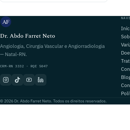
NAV
Iníc
Dr. Abdo Farret Neto
Sob
Vari
Angiologia, Cirurgia Vascular e Angiorradiologia
Doe
— Natal-RN.
Tra
CRM-RN 3332 · RQE 5047
Con
Blo
Con
Polí
© 2026 Dr. Abdo Farret Neto. Todos os direitos reservados.