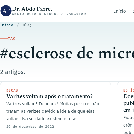
Pular para o conteúdo
Dr. Abdo Farret
Início
ANGIOLOGIA & CIRURGIA VASCULAR
Início
/
Blog
TAG
#esclerose de micr
2 artigos.
DICAS
NOTÍ
Varizes voltam após o tratamento?
Doen
publ
Varizes voltam? Depende! Muitas pessoas não
em 
tratam as varizes devido a ideia de que elas
Fique
voltam. Na verdade existem muitas...
crôni
29 de dezembro de 2022
publi