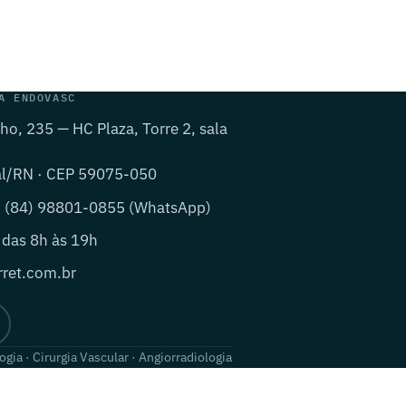
A ENDOVASC
lho, 235 — HC Plaza, Torre 2, sala
al/RN · CEP 59075-050
· (84) 98801-0855 (WhatsApp)
 das 8h às 19h
ret.com.br
ogia · Cirurgia Vascular · Angiorradiologia