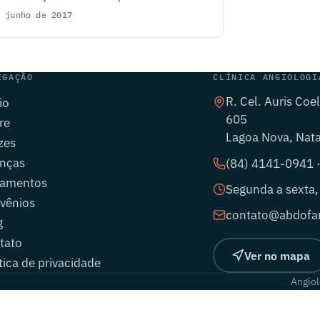
logy.
 junho de 2017
EGAÇÃO
CLÍNICA ANGIOLOGI
R. Cel. Auris Coe
io
605
re
Lagoa Nova, Nat
zes
nças
(84) 4141-0941 
tamentos
Segunda a sexta,
vênios
contato@abdofar
g
tato
Ver no mapa
tica de privacidade
Angiol